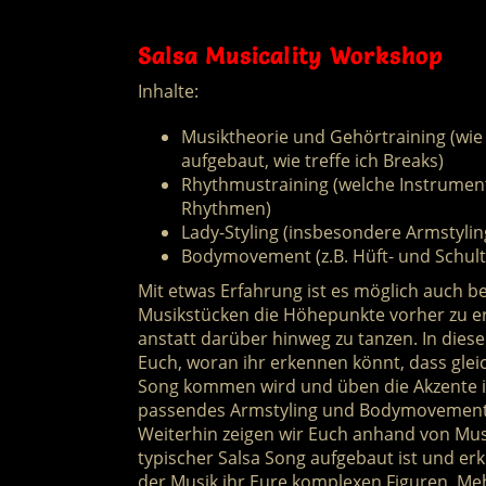
Salsa Musicality Workshop
Inhalte:
Musiktheorie und Gehörtraining (wie 
aufgebaut, wie treffe ich Breaks)
Rhythmustraining (welche Instrument
Rhythmen)
Lady-Styling (insbesondere Armstylin
Bodymovement (z.B. Hüft- und Schulte
Mit etwas Erfahrung ist es möglich auch 
Musikstücken die Höhepunkte vorher zu er
anstatt darüber hinweg zu tanzen. In die
Euch, woran ihr erkennen könnt, dass gleic
Song kommen wird und üben die Akzente i
passendes Armstyling und Bodymovement 
Weiterhin zeigen wir Euch anhand von Musi
typischer Salsa Song aufgebaut ist und erk
der Musik ihr Eure komplexen Figuren, M